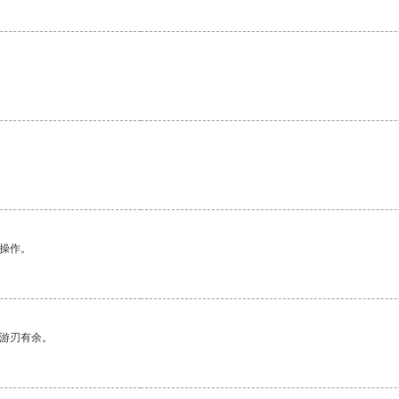
悉操作。
中游刃有余。